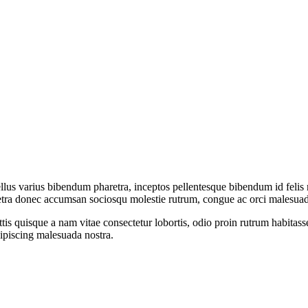
us varius bibendum pharetra, inceptos pellentesque bibendum id felis m
haretra donec accumsan sociosqu molestie rutrum, congue ac orci malesua
is quisque a nam vitae consectetur lobortis, odio proin rutrum habitass
ipiscing malesuada nostra.