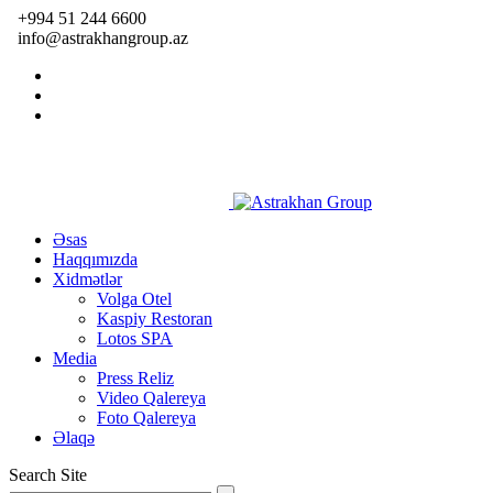
+994 51 244 6600
info@astrakhangroup.az
Əsas
Haqqımızda
Xidmətlər
Volga Otel
Kaspiy Restoran
Lotos SPA
Media
Press Reliz
Video Qalereya
Foto Qalereya
Əlaqə
Search Site