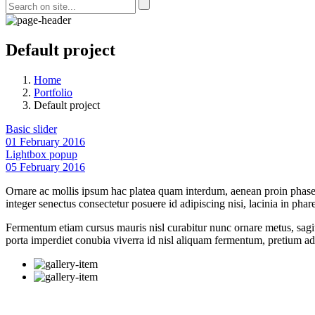
Default project
Home
Portfolio
Default project
Basic slider
01 February 2016
Lightbox popup
05 February 2016
Ornare ac mollis ipsum hac platea quam interdum, aenean proin phasell
integer senectus consectetur posuere id adipiscing nisi, lacinia in p
Fermentum etiam cursus mauris nisl curabitur nunc ornare metus, sagitt
porta imperdiet conubia viverra id nisl aliquam fermentum, pretium ad