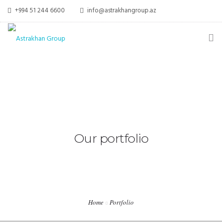
+994 51 244 6600
info@astrakhangroup.az
ƏSAS
HAQQIMIZDA
XIDMƏTLƏR
Our portfolio
MEDIA
ƏLAQƏ
Home
Portfolio