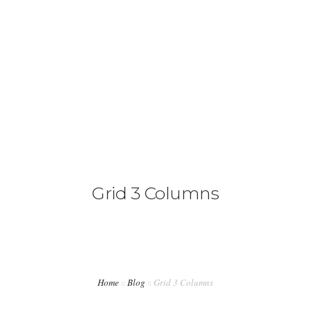
+994 51 244 6600
info@astrakhangroup.az
ƏSAS
HAQQIMIZDA
XIDMƏTLƏR
Grid 3 Columns
MEDIA
ƏLAQƏ
Home
Blog
Grid 3 Columns