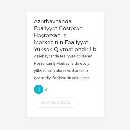
Azərbaycanda
Fəaliyyət Göstərən
Həştərxan İş
Mərkəzinin Fəaliyyəti
Yüksək Qiymətləndirilib
Azərbaycanda fəaliyyət göstərən
Həştərxan İş Mərkəzi əldə etdiyi
yüksək nəticələrini və il ərzində
göstərdiyi fəaliyyətin yekunlarını…
2
UNCATEGORIZED