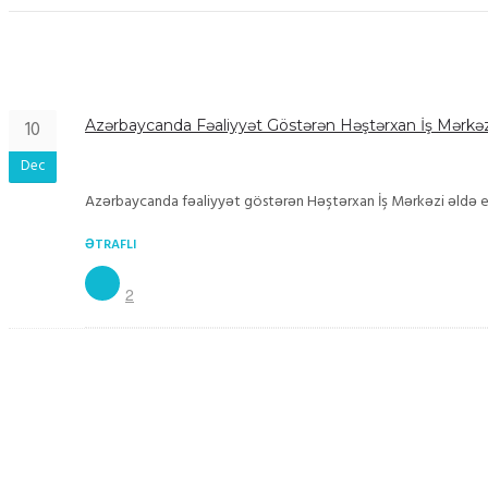
10
Azərbaycanda Fəaliyyət Göstərən Həştərxan İş Mərkəzi
Dec
Azərbaycanda fəaliyyət göstərən Həştərxan İş Mərkəzi əldə etdi
ƏTRAFLI
2