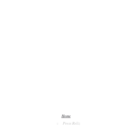
ƏSAS
HAQQ
Home
Press Reliz