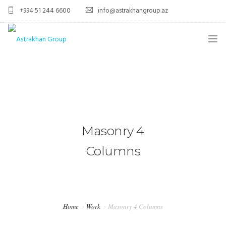
+994 51 244 6600
info@astrakhangroup.az
ƏSAS
HAQQIMIZDA
XIDMƏTLƏR
Masonry 4
MEDIA
Columns
ƏLAQƏ
Home
Work
Masonry 4 Columns